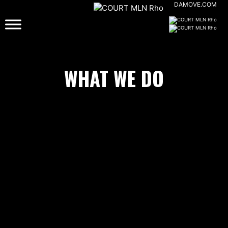
DAMOVE.COM
COURT MLN
Primo centro di indoor in
Italia – Milano
WHAT WE DO