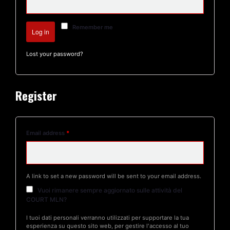
Remember me
Log in
Lost your password?
Register
Email address
*
A link to set a new password will be sent to your email address.
Vuoi rimanere sempre aggiornato sulle attività del
COURT MLN?
I tuoi dati personali verranno utilizzati per supportare la tua
esperienza su questo sito web, per gestire l'accesso al tuo